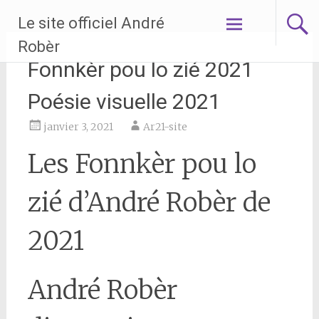
Aller
Le site officiel André
au
contenu
Robèr
principal
Fonnkèr pou lo zié 2021
Poésie visuelle 2021
janvier 3, 2021
Ar21-site
Les Fonnkèr pou lo
zié d’André Robèr de
2021
André Robèr