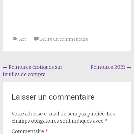
Art
Écrire un commentaire
Navigation
←
Peintures érotiques sur
Peintures 2021
→
feuilles de compte
de
l'article
Laisser un commentaire
Votre adresse e-mail ne sera pas publiée.
Les
champs obligatoires sont indiqués avec
*
Commentaire
*