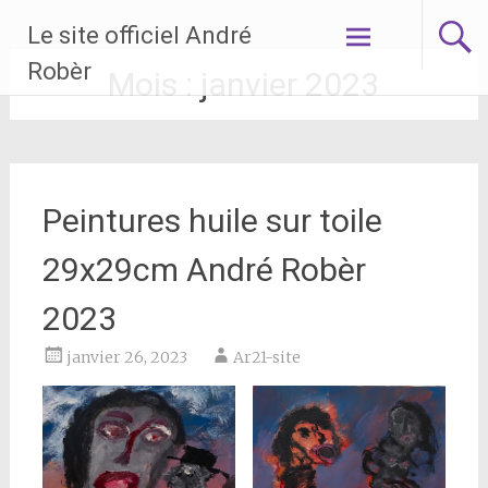
Aller
Le site officiel André
au
contenu
Robèr
Mois :
janvier 2023
principal
Peintures huile sur toile
29x29cm André Robèr
2023
janvier 26, 2023
Ar21-site