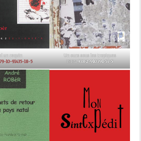
Un ours sous les tropiques
el un requin
ISBN
978-2-910791-57-5
79-10-91435-18-5