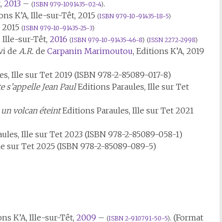
t,
2013
–
.
(
ISBN
979-1091435-02-4
)
ions K’A, Ille-sur-Têt, 2015
(
ISBN
979-10-91435-18-5
)
t, 2015
(
ISBN
979-10-91435-25-3
)
, Ille-sur-Têt,
2016
(
ISBN
979-10-91435-46-8
)
(
ISSN
2272-2998
)
vi de
A.R.
de
Carpanin Marimoutou
, Editions K’A, 2019
es, Ille sur Tet 2019 (ISBN 978-2-85089-017-8)
te s’appelle Jean Paul
Editions Paraules, Ille sur Tet
 un volcan éteint
Editions Paraules, Ille sur Tet 2021
ules, Ille sur Tet 2023 (ISBN 978-2-85089-058-1)
le sur Tet 2025 (ISBN 978-2-85089-089-5)
ons K’A, Ille-sur-Têt,
2009
–
. (Format
(
ISBN
2-910791-50-5
)