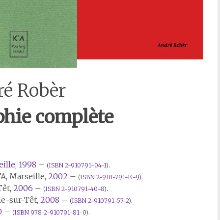
ré Robèr
phie complète
ille
,
1998
–
.
(
ISBN
2-910791-04-1
)
’A, Marseille,
2002
–
.
(
ISBN
2-910-791-14-9
)
Têt,
2006
–
.
(
ISBN
2-910791-40-8
)
lle-sur-Têt,
2008
–
.
(
ISBN
2-910791-57-2
)
0
–
.
(
ISBN
978-2-910791-81-0
)