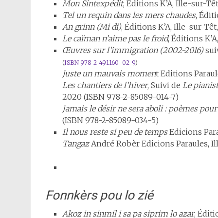
Mon Sintexpédit
, Éditions K’A, Ille-sur-Tê
Tel un requin dans les mers chaudes
, Édit
An grinn (Mi di)
, Éditions K’A, Ille-sur-Tê
Le caïman n’aime pas le froid
, Éditions K’A
Œuvres sur l’immigration (2002-2016)
sui
(
ISBN
978-2-491160-02-9
)
Juste un mauvais momen
t Editions Paraul
Les chantiers de l’hiver
, Suivi de
Le pianis
2020 (ISBN 978-2-85089-014-7)
Jamais le désir ne sera aboli : poèmes pour
(ISBN 978-2-85089-034-5)
Il nous reste si peu de temps
Edicions Para
Tangaz
André Robèr Edicions Paraules, Il
Fonnkèrs pou lo zié
Akoz in sinmil i sa pa siprim lo azar
, Éditi