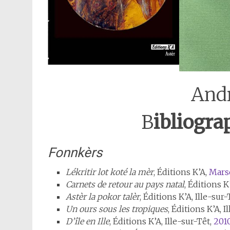
And
B
ibliogra
Fonnkèrs
Lékritir lot koté la mèr
, Éditions K’A,
Marse
Carnets de retour au pays natal
, Éditions K
Astèr la pokor talèr
, Éditions K’A, Ille-sur-
Un ours sous les tropiques
, Éditions K’A, I
D’île en Ille
, Éditions K’A, Ille-sur-Têt,
201