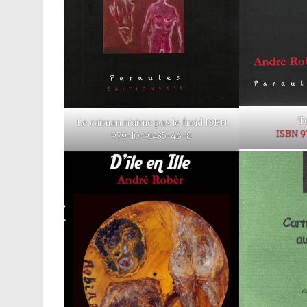
T
Le caiman n’aime pas le froid ISBN
ISBN 9
979-10-91435-46-8