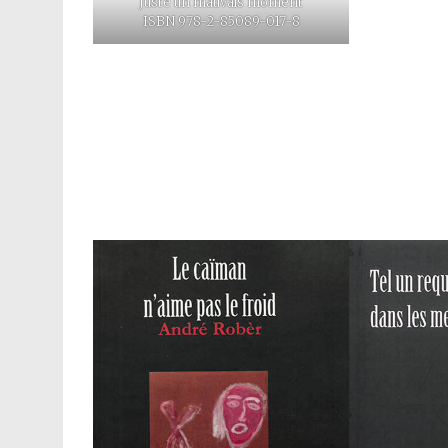
Juste un mauvais moment
ISBN 978-2-85089-017-8