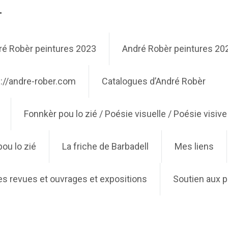
r
ré Robèr peintures 2023
André Robèr peintures 20
://andre-rober.com
Catalogues d’André Robèr
Fonnkèr pou lo zié / Poésie visuelle / Poésie visiv
ou lo zié
La friche de Barbadell
Mes liens
es revues et ouvrages et expositions
Soutien aux p