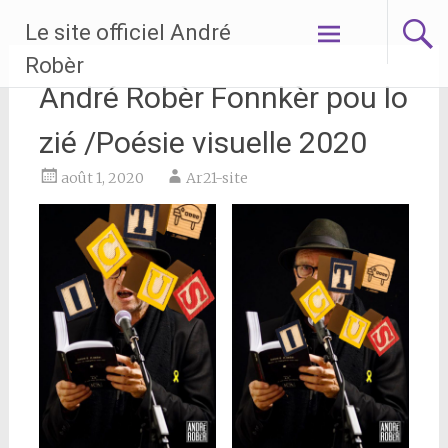
Aller
Le site officiel André
au
contenu
Robèr
principal
André Robèr Fonnkèr pou lo
zié /Poésie visuelle 2020
août 1, 2020
Ar21-site