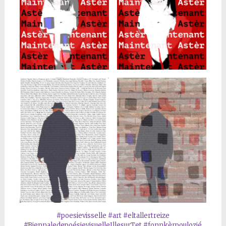
#poesievisselle
#art
#eltallertreize
#BiennaledepoésievisuelleIllesurTet
#fonnkèrpoulozié