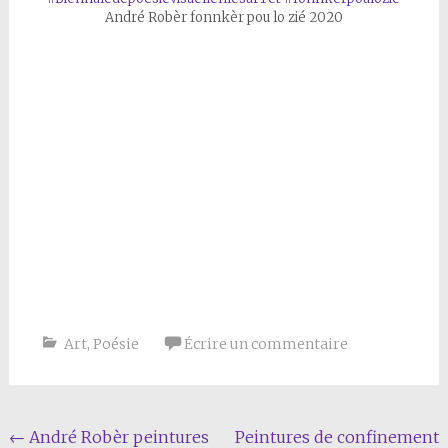
André Robèr fonnkèr pou lo zié 2020
Art
,
Poésie
Écrire un commentaire
Navigation
←
André Robèr peintures
Peintures de confinement